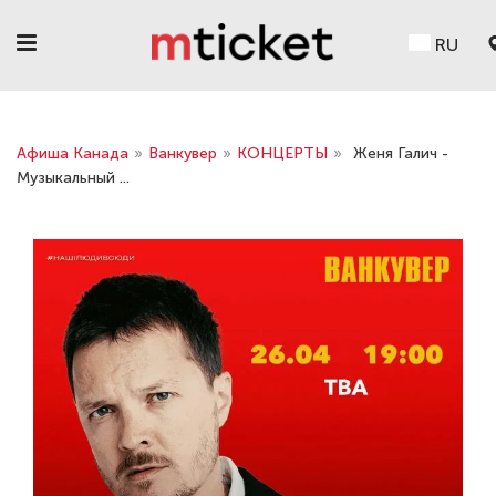
RU
Афиша Канада
»
Ванкувер
»
КОНЦЕРТЫ
»
Женя Галич -
Музыкальный ...