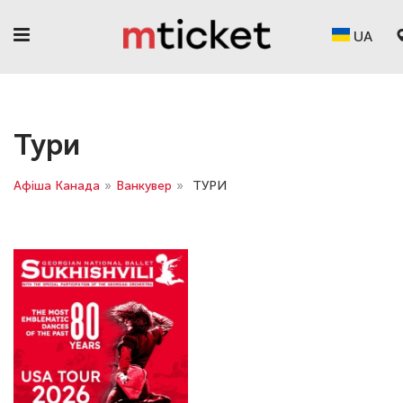
UA
Тури
Афіша Канада
»
Ванкувер
»
ТУРИ